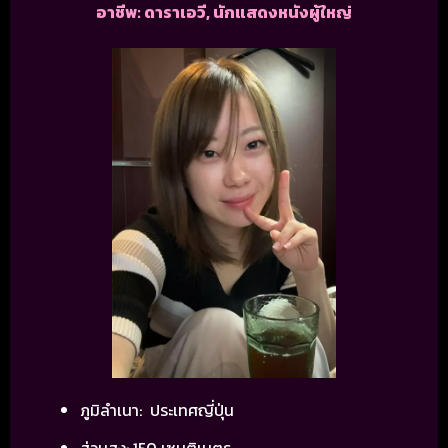
อาชีพ: ดาราเอวี, นักแสดงหนังผู้ใหญ่
ภูมิลำเนา: ประเทศญี่ปุ่น