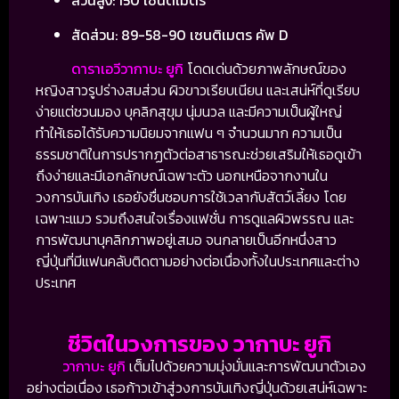
ส่วนสูง: 150 เซนติเมตร
สัดส่วน: 89-58-90 เซนติเมตร คัพ D
ดาราเอวีวากาบะ ยูกิ
โดดเด่นด้วยภาพลักษณ์ของ
หญิงสาวรูปร่างสมส่วน ผิวขาวเรียบเนียน และเสน่ห์ที่ดูเรียบ
ง่ายแต่ชวนมอง บุคลิกสุขุม นุ่มนวล และมีความเป็นผู้ใหญ่
ทำให้เธอได้รับความนิยมจากแฟน ๆ จำนวนมาก ความเป็น
ธรรมชาติในการปรากฏตัวต่อสาธารณะช่วยเสริมให้เธอดูเข้า
ถึงง่ายและมีเอกลักษณ์เฉพาะตัว นอกเหนือจากงานใน
วงการบันเทิง เธอยังชื่นชอบการใช้เวลากับสัตว์เลี้ยง โดย
เฉพาะแมว รวมถึงสนใจเรื่องแฟชั่น การดูแลผิวพรรณ และ
การพัฒนาบุคลิกภาพอยู่เสมอ จนกลายเป็นอีกหนึ่งสาว
ญี่ปุ่นที่มีแฟนคลับติดตามอย่างต่อเนื่องทั้งในประเทศและต่าง
ประเทศ
ชีวิตในวงการของ วากาบะ ยูกิ
วากาบะ ยูกิ
เต็มไปด้วยความมุ่งมั่นและการพัฒนาตัวเอง
อย่างต่อเนื่อง เธอก้าวเข้าสู่วงการบันเทิงญี่ปุ่นด้วยเสน่ห์เฉพาะ